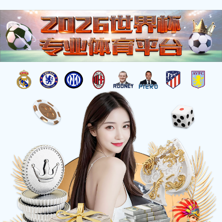
注册入口
爱游戏体育下载
—— 比