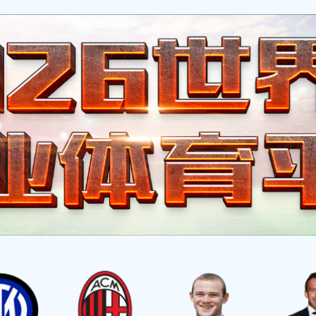
App下载
公司介绍
体育热讯
戏体育下载
—— 比赛数据从这