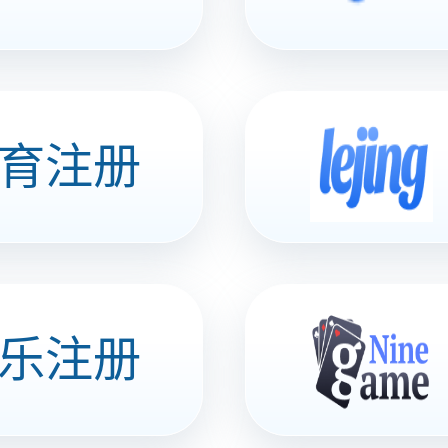
遭遇膝盖韧带损伤，这已...
连败
遇了令人扼腕的三连败，积...
联系我们
support@paperba.com
家