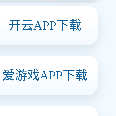
1赛事规则的一次小范围修订。随着车队们
开紧急规则研讨会，讨论是否要在维修区出口
带。对于维斯塔潘而言，尽管他暂时保住了
已经让这场摩纳哥站成为本赛季最具话题性
是底线，而这场风波无疑为F1的管理层敲
下一篇：
尼克斯铁血防守vs步行者极致进攻