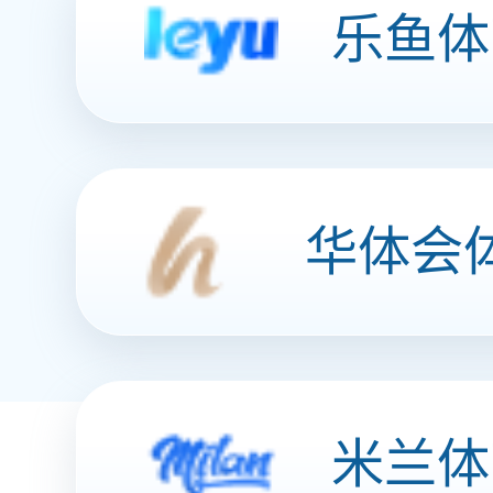
精选推荐
1
青岛海牛与塞尔维亚后卫米洛斯签约，
中超青岛海牛足球俱乐部近日官方宣布，与塞尔维
2026-07-17
2
上海申花换帅后失球数从场均1.8降至0.
上海申花在本赛季中期完成换帅之后，球队面
2026-07-19
3
大坂直美与经纪公司解约自建团队，美
网坛名将大坂直美近日正式宣布与经纪公司Team
2026-07-23
4
北京国安张玉宁再伤膝盖韧带，球迷怒