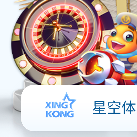
F1摩纳哥站维斯塔潘压线违
规，赛会干事尺度不一引车
队集体投诉