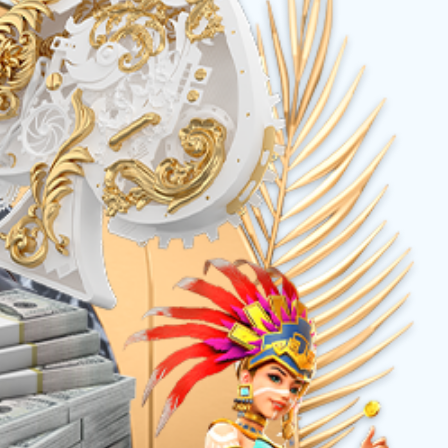
赛发车顺序乃至整个赛季的公平性，摩纳哥
上风口浪尖。
的裁量空间
在驶出维修区时，左前轮明显压过了出口处
区出口禁止压线，以确保其他赛车的行车安
被直接取消单圈成绩，甚至面临发车区处
，认定维斯塔潘的压线行为属于“轻微违
牛车队处以5000欧元的罚款，并未取消
大波——因为就在同一周末，另一位车手因
一致让车队们感到不满。
核心焦点
事的判罚标准缺乏连贯性。法拉利车队领队