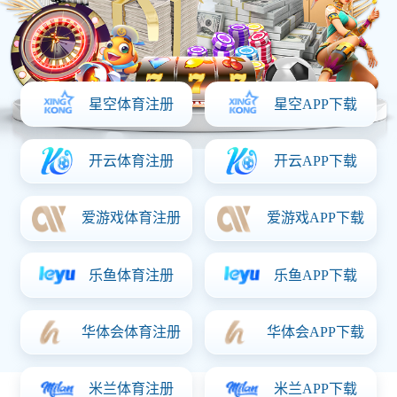
赛数据从这里开始
覆盖实时赛事、专业数据、高清视频，
爱游戏体
育下载APP
与网页版为您提供便捷的体育服务。
APP下载
网页版入口
首页
/
体育热讯
/ 正文
2026-06-01 13:46
106 次阅读
梅州客家2-2定南赣联，冯刚破门，唐诗任